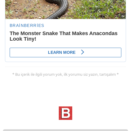
* Bu içerik ile ilgili yorum yok, ilk yorumu siz yazın, tartışalım *