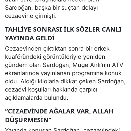
Sardoğan, başka bir suçtan dolayı
cezaevine girmişti.
TAHLIYE SONRASI İLK SÖZLER CANLI
YAYINDA GELDI
Cezaevinden çıktıktan sonra bir erkek
kuaföründeki görüntüleriyle yeniden
gündem olan Sardoğan, Müge Anlı'nın ATV
ekranlarında yayınlanan programına konuk
oldu. Aldığı kilolarla dikkat çeken Sardoğan,
cezaevi koşulları hakkında çarpıcı
açıklamalarda bulundu.
“CEZAEVINDE AĞALAR VAR, ALLAH
DÜŞÜRMESIN”
Yayında konuşan Sardoğan, cezaevindeki