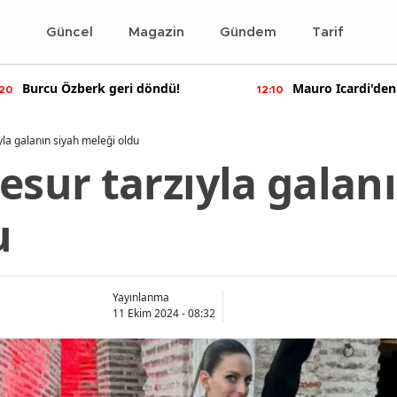
Güncel
Magazin
Gündem
Tarif
Burcu Özberk geri döndü!
Mauro Icardi'den
:20
12:10
paylaşımlar!
yla galanın siyah meleği oldu
esur tarzıyla galan
u
Yayınlanma
11 Ekim 2024 - 08:32