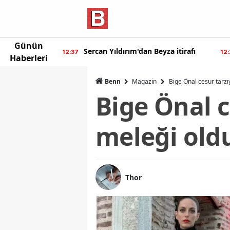
Günün
ur'dan yeni
Sercan Yıldırım'dan Beyza itirafı
12:37
12
Haberleri
Benn
Magazin
Bige Önal cesur tarzı
Bige Önal c
meleği old
Thor