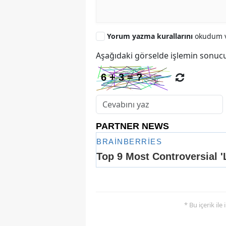
Yorum yazma kurallarını
okudum v
Aşağıdaki görselde işlemin sonucu
* Bu içerik ile