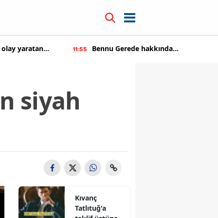
 olay yaratan
Bennu Gerede hakkında
11:55
soruşturma başaltıldı
ın siyah
Kıvanç
Tatlıtuğ'a