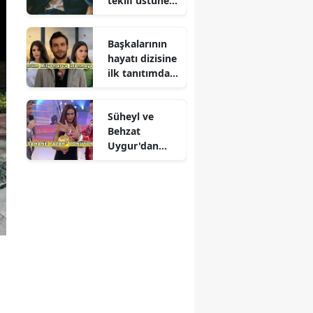
teklif üstüne
teklif
Başkalarının
hayatı dizisine
ilk tanıtımdan
yoğun ilgi
Süheyl ve
Behzat
Uygur'dan
yeni karar