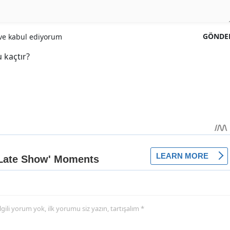
GÖNDE
e kabul ediyorum
 kaçtır?
 ilgili yorum yok, ilk yorumu siz yazın, tartışalım *