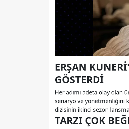
ERŞAN KUNERI
GÖSTERDI
Her adımı adeta olay olan ü
senaryo ve yönetmenliğini 
dizisinin ikinci sezon lansm
TARZI ÇOK BEĞ