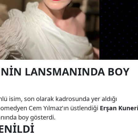
'NIN LANSMANINDA BOY
nlü isim, son olarak kadrosunda yer aldığı
komedyen Cem Yılmaz'ın üstlendiği
Erşan Kuner
anında boy gösterdi.
ENILDI