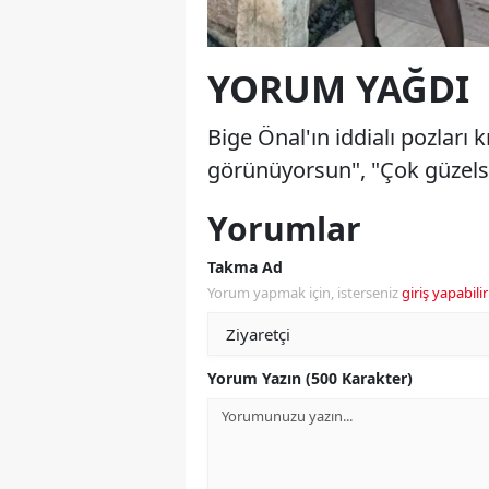
YORUM YAĞDI
Bige Önal'ın iddialı pozları
görünüyorsun", "Çok güzelsin
Yorumlar
Takma Ad
Yorum yapmak için, isterseniz
giriş yapabilir
Yorum Yazın (500 Karakter)