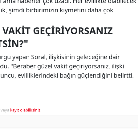
ı ama haberler çok uzadı. Her evlilikte olabilecek
adık, şimdi birbirimizin kıymetini daha çok
 VAKIT GEÇIRIYORSANIZ
TSIN?"
urgu yapan Soral, ilişkisinin geleceğine dair
. "Beraber güzel vakit geçiriyorsanız, ilişki
ncu, evliliklerindeki bağın güçlendiğini belirtti.
veya
kayıt olabilirsiniz
.