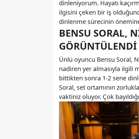
dinleniyorum. Hayatı kaçır
ilgisini çeken bir iş olduğu
dinlenme sürecinin önemine
BENSU SORAL, N
GÖRÜNTÜLENDI
Ünlü oyuncu Bensu Soral, Niş
nadiren yer almasıyla ilgili 
bittikten sonra 1-2 sene di
Soral, set ortamının zorlu
vaktiniz oluyor. Çok bayıldığı