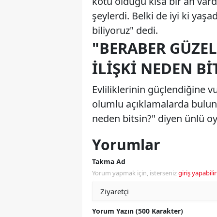
kötü olduğu kısa bir an vard
şeylerdi. Belki de iyi ki yaş
biliyoruz" dedi.
"BERABER GÜZEL
İLIŞKI NEDEN BI
Evliliklerinin güçlendiğine v
olumlu açıklamalarda bulundu
neden bitsin?" diyen ünlü oyu
Yorumlar
Takma Ad
Yorum yapmak için, isterseniz
giriş yapabilir
Yorum Yazın (500 Karakter)