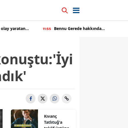
 olay yaratan
Bennu Gerede hakkında
11:55
soruşturma başaltıldı
konuştu:'İyi
dık'
Kıvanç
Tatlıtuğ'a