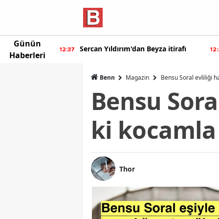
Günün
ur'dan yeni
Sercan Yıldırım'dan Beyza itirafı
12:37
12
Haberleri
Benn
Magazin
Bensu Soral evliliği h
Bensu Soral
ki kocamla 
Thor