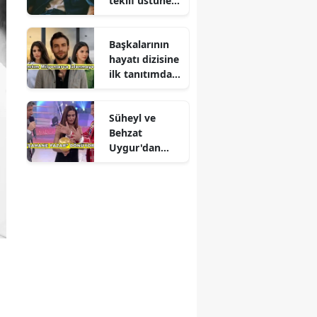
teklif üstüne
teklif
Başkalarının
hayatı dizisine
ilk tanıtımdan
yoğun ilgi
Süheyl ve
Behzat
Uygur'dan
yeni karar