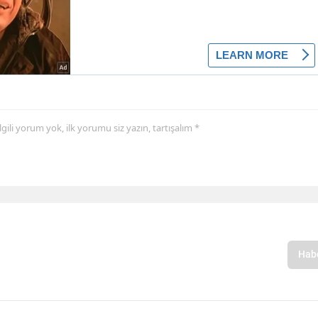
 ilgili yorum yok, ilk yorumu siz yazın, tartışalım *