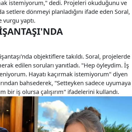
mak istemiyorum," dedi. Projeleri okuduğunu ve
nda setlere dönmeyi planladığını ifade eden Soral,
 vurgu yaptı.
IŞANTAŞI'NDA
antaşı'nda objektiflere takıldı. Soral, projelerde
merak edilen soruları yanıtladı. "Hep öyleydim. İş
nleniyorum. Hayatı kaçırmak istemiyorum" diyen
klarından bahsederek, "Setteyken sadece uyumaya
m bir iş olursa çalışırım" ifadelerini kullandı.