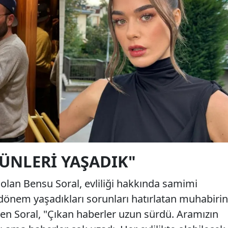
GÜNLERI YAŞADIK"
i olan Bensu Soral, evliliği hakkında samimi
dönem yaşadıkları sorunları hatırlatan muhabirin
ren Soral, "Çıkan haberler uzun sürdü. Aramızın