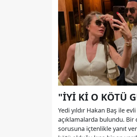
"İYI KI O KÖTÜ 
Yedi yıldır Hakan Baş ile evl
açıklamalarda bulundu. Bir 
sorusuna içtenlikle yanıt ve