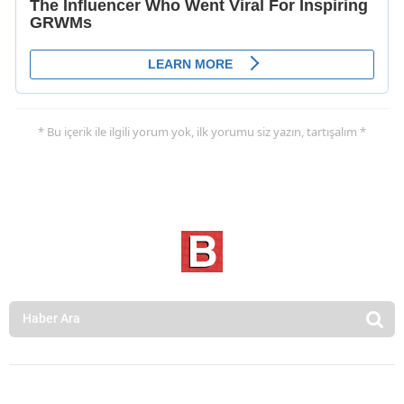
* Bu içerik ile ilgili yorum yok, ilk yorumu siz yazın, tartışalım *