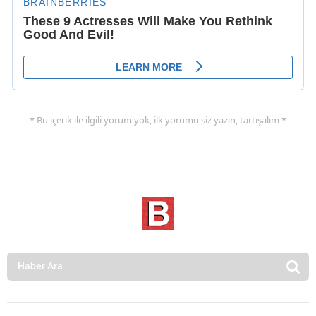
* Bu içerik ile ilgili yorum yok, ilk yorumu siz yazın, tartışalım *