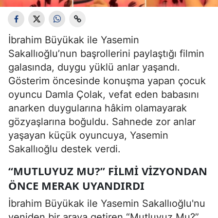
İbrahim Büyükak ile Yasemin
Sakallıoğlu’nun başrollerini paylaştığı filmin
galasında, duygu yüklü anlar yaşandı.
Gösterim öncesinde konuşma yapan çocuk
oyuncu Damla Çolak, vefat eden babasını
anarken duygularına hâkim olamayarak
gözyaşlarına boğuldu. Sahnede zor anlar
yaşayan küçük oyuncuya, Yasemin
Sakallıoğlu destek verdi.
“MUTLUYUZ MU?” FILMI VIZYONDAN
ÖNCE MERAK UYANDIRDI
İbrahim Büyükak ile Yasemin Sakallıoğlu'nu
yeniden bir araya getiren “Mutluyuz Mu?”