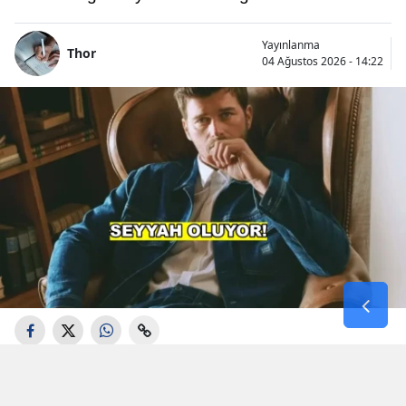
Yayınlanma
Thor
04 Ağustos 2026 - 14:22
Aşk-ı Memnu", "Kuzey Güney" ve "Gümüş"
gibi projelerdeki performanslarıyla geniş bir