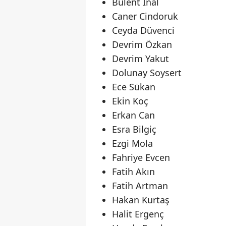
Bülent İnal
Caner Cindoruk
Ceyda Düvenci
Devrim Özkan
Devrim Yakut
Dolunay Soysert
Ece Sükan
Ekin Koç
Erkan Can
Esra Bilgiç
Ezgi Mola
Fahriye Evcen
Fatih Akın
Fatih Artman
Hakan Kurtaş
Halit Ergenç