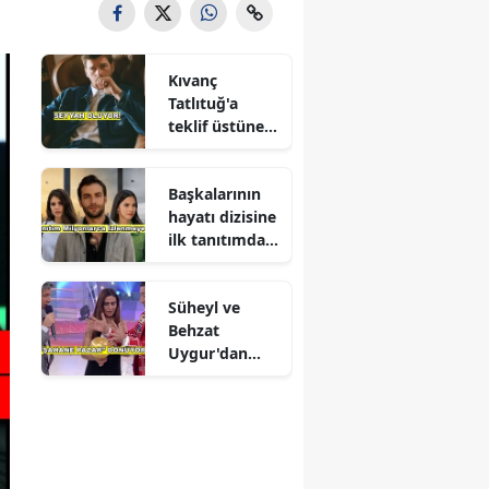
Kıvanç
Tatlıtuğ'a
teklif üstüne
teklif
Başkalarının
hayatı dizisine
ilk tanıtımdan
yoğun ilgi
Süheyl ve
Behzat
Uygur'dan
yeni karar