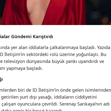
dialar Gündemi Karıştırdı
ında yer alan iddialarla çalkalanmaya başladı. Yazıda
e ID İletişim’in sektördeki rolü üzerine yoğunlaştı. Bu
ve televizyon dünyasında büyük yankı uyandırdı ve
rum yapmaya başladı.
ğı
mlerden biri de ID İletişim’in önde gelen isimlerinde
etirilen yurt dışı yasağı, iddiaların ciddiyetini
le çalışan oyunculara çevrildi. Serenay Sarıkaya’nın adı
 daha geniş bir boyut kazandı.