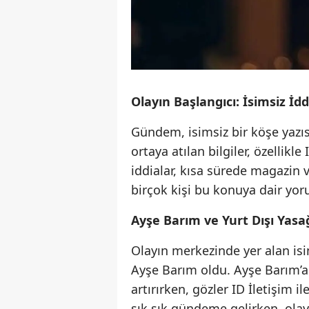
Olayın Başlangıcı: İsimsiz İd
Gündem, isimsiz bir köşe yazıs
ortaya atılan bilgiler, özellikl
iddialar, kısa sürede magazin 
birçok kişi bu konuya dair yo
Ayşe Barım ve Yurt Dışı Yasa
Olayın merkezinde yer alan isi
Ayşe Barım oldu. Ayşe Barım’a g
artırırken, gözler ID İletişim i
sık sık gündeme gelirken, olay