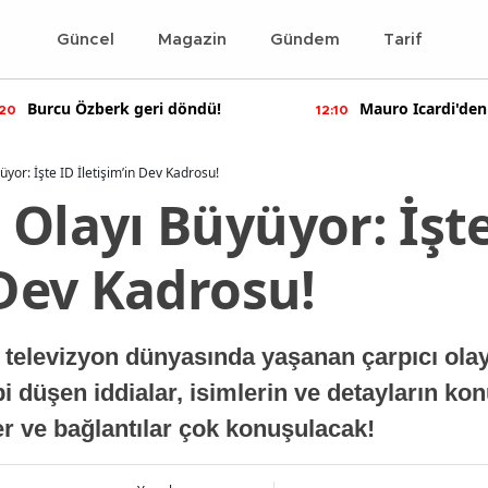
Güncel
Magazin
Gündem
Tarif
Mauro Icardi'den olay yaratan
Bennu Gerede ha
10
11:55
paylaşımlar!
soruşturma başal
yor: İşte ID İletişim’in Dev Kadrosu!
Olayı Büyüyor: İşt
 Dev Kadrosu!
televizyon dünyasında yaşanan çarpıcı olay
düşen iddialar, isimlerin ve detayların kon
er ve bağlantılar çok konuşulacak!