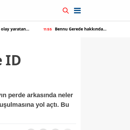
kkında
Kıvanç Tatlıtuğ'a teklif üstüne teklif
14:22
tıldı
e ID
ın perde arkasında neler
uşulmasına yol açtı. Bu