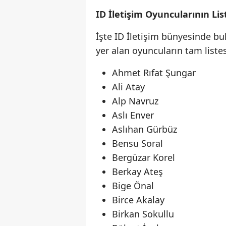
ID İletişim Oyuncularının Lis
İşte ID İletişim bünyesinde bul
yer alan oyuncuların tam listes
Ahmet Rıfat Şungar
Ali Atay
Alp Navruz
Aslı Enver
Aslıhan Gürbüz
Bensu Soral
Bergüzar Korel
Berkay Ateş
Bige Önal
Birce Akalay
Birkan Sokullu