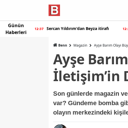
Günün
eyza itirafı
Burcu Özberk geri döndü!
12:20
12:
Haberleri
Benn
Magazin
Ayşe Barım Olayı Büyü
Ayşe Barım 
İletişim’in
Son günlerde magazin ve 
var? Gündeme bomba gibi 
olayın merkezindeki kişil