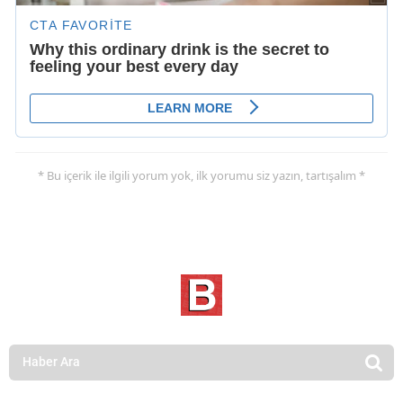
* Bu içerik ile ilgili yorum yok, ilk yorumu siz yazın, tartışalım *