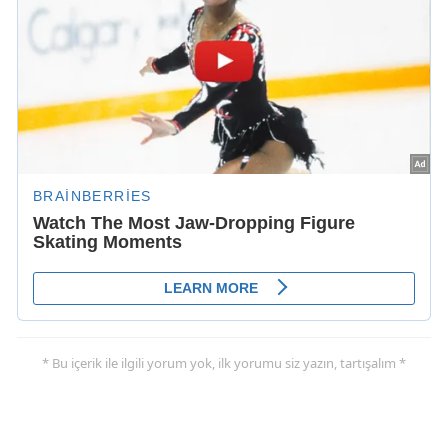
* Bu içerik ile ilgili yorum yok, ilk yorumu siz yazın, tartışalım *