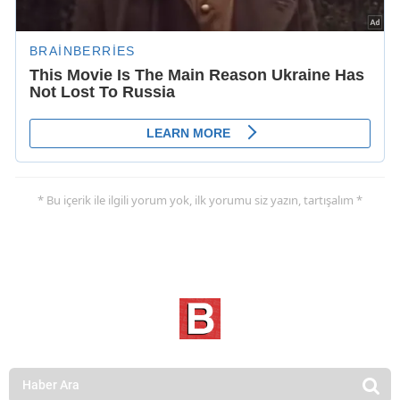
* Bu içerik ile ilgili yorum yok, ilk yorumu siz yazın, tartışalım *