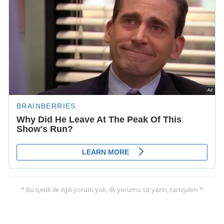
* Bu içerik ile ilgili yorum yok, ilk yorumu siz yazın, tartışalım *