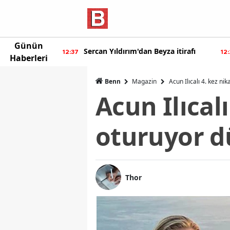
Günün
ur'dan yeni
Sercan Yıldırım'dan Beyza itirafı
12:37
12
Haberleri
Benn
Magazin
Acun Ilıcalı 4. kez ni
Acun Ilıcal
oturuyor dü
Thor