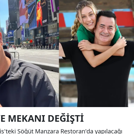
VE MEKANI DEĞIŞTI
ris'teki Söğüt Manzara Restoran'da yapılacağı