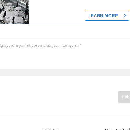
 ilgili yorum yok, ilk yorumu siz yazın, tartışalım *