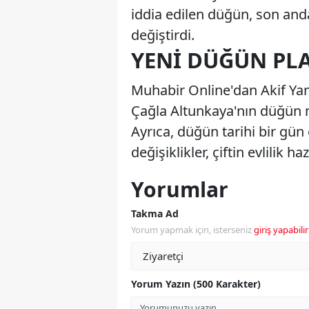
iddia edilen düğün, son anda 
değiştirdi.
YENI DÜĞÜN PL
Muhabir Online'dan Akif Yam
Çağla Altunkaya'nın düğün m
Ayrıca, düğün tarihi bir gün
değişiklikler, çiftin evlilik h
Yorumlar
Takma Ad
Yorum yapmak için, isterseniz
giriş yapabilir
Yorum Yazın (500 Karakter)