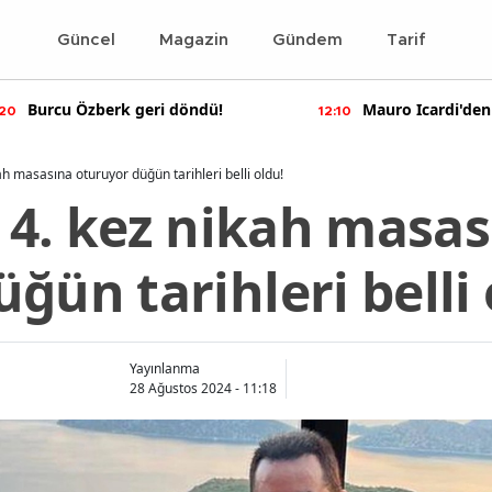
Güncel
Magazin
Gündem
Tarif
Burcu Özberk geri döndü!
Mauro Icardi'den
:20
12:10
paylaşımlar!
kah masasına oturuyor düğün tarihleri belli oldu!
ı 4. kez nikah masa
ğün tarihleri belli 
Yayınlanma
28 Ağustos 2024 - 11:18