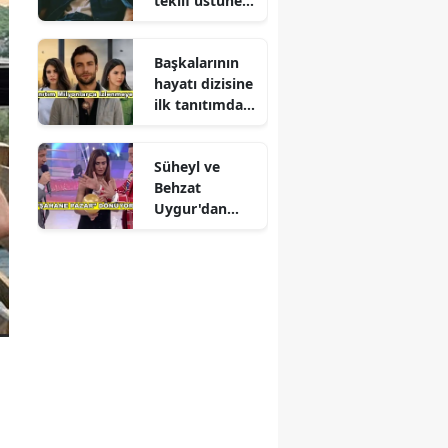
teklif üstüne
teklif
Başkalarının
hayatı dizisine
ilk tanıtımdan
yoğun ilgi
Süheyl ve
Behzat
Uygur'dan
yeni karar