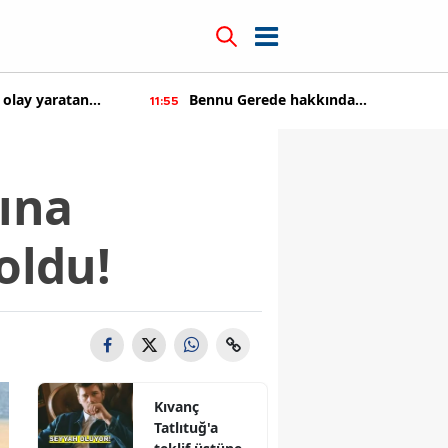
 olay yaratan
Bennu Gerede hakkında
11:55
soruşturma başaltıldı
sına
oldu!
Kıvanç
Tatlıtuğ'a