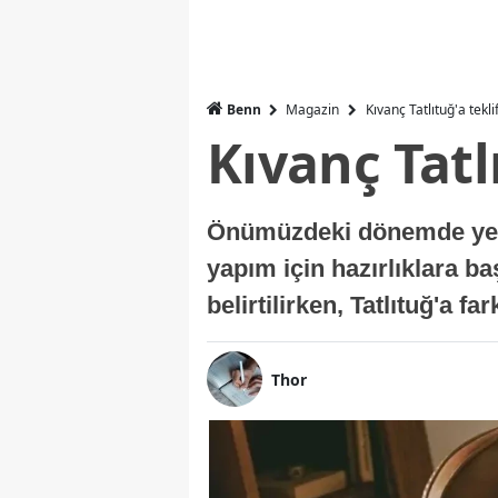
Benn
Magazin
Kıvanç Tatlıtuğ'a tekli
Kıvanç Tatl
Önümüzdeki dönemde yer a
yapım için hazırlıklara b
belirtilirken, Tatlıtuğ'a f
Thor