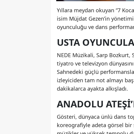
Yıllara meydan okuyan “7 Koca
isim Müjdat Gezen’in yönetimi
oyunculuğu ve dans performans
USTA OYUNCULA
NEDE Müzikali, Sarp Bozkurt, S
tiyatro ve televizyon dünyasın
Sahnedeki güçlü performansları
izleyiciden tam not almayı başa
dakikalarca ayakta alkışladı.
ANADOLU ATEŞI
Gösteri, dünyaca ünlü dans top
koreografiyle adeta görsel bir
müzikler ve yüksek tempolu dan