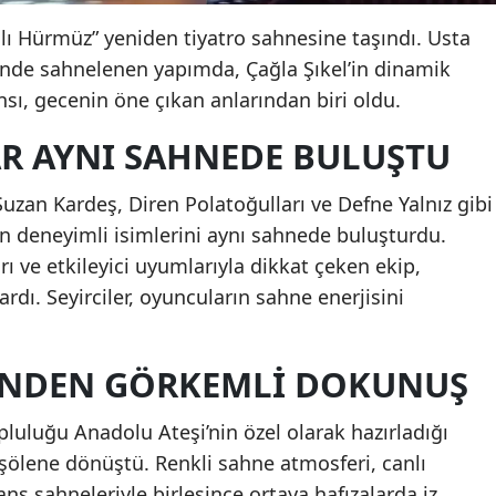
lı Hürmüz” yeniden tiyatro sahnesine taşındı. Usta
nde sahnelenen yapımda, Çağla Şıkel’in dinamik
ı, gecenin öne çıkan anlarından biri oldu.
R AYNI SAHNEDE BULUŞTU
uzan Kardeş, Diren Polatoğulları ve Defne Yalnız gibi
ın deneyimli isimlerini aynı sahnede buluşturdu.
 ve etkileyici uyumlarıyla dikkat çeken ekip,
rdı. Seyirciler, oyuncuların sahne enerjisini
’NDEN GÖRKEMLI DOKUNUŞ
luluğu Anadolu Ateşi’nin özel olarak hazırladığı
 şölene dönüştü. Renkli sahne atmosferi, canlı
s sahneleriyle birleşince ortaya hafızalarda iz