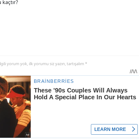
 kaçtır?
 ilgili yorum yok, ilk yorumu siz yazın, tartışalım *