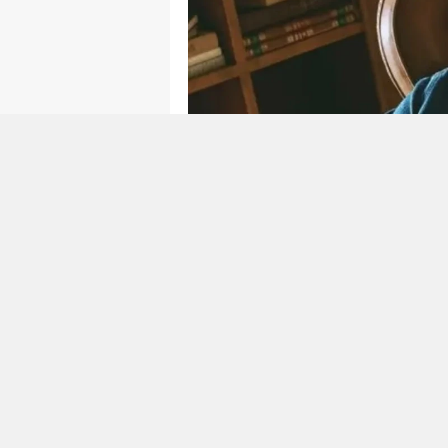
Aşk-ı Memnu", "Kuzey Güney" v
bir izleyici kitlesine ulaşan Kı
başrolünü paylaştığı "Aile" diz
gelen teklifleri değerlendiren 