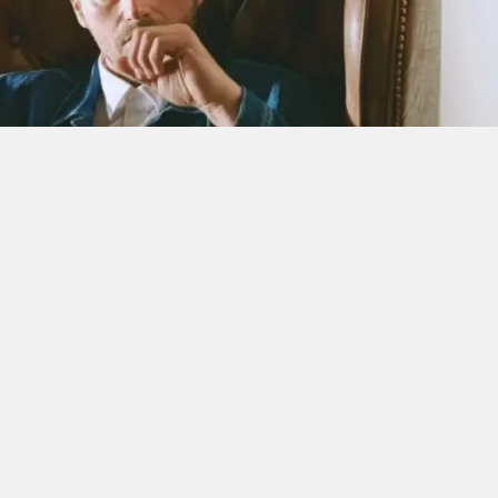
e "Gümüş" gibi projelerdeki performanslarıyla geniş
vanç Tatlıtuğ, son olarak Serenay Sarıkaya ile
isiyle ekranlarda yer almıştı. Bir süredir kendisine
oyuncunun yeni projesiyle ilgili dikkat çeken bir