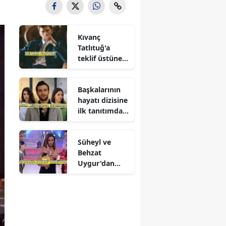
Kıvanç
Tatlıtuğ'a
teklif üstüne
teklif
Başkalarının
hayatı dizisine
ilk tanıtımdan
yoğun ilgi
Süheyl ve
Behzat
Uygur'dan
yeni karar