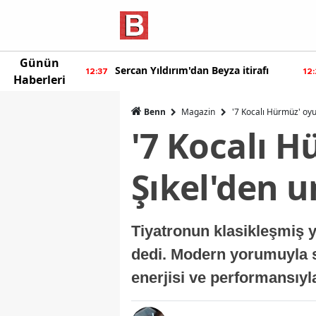
Günün
ur'dan yeni
Sercan Yıldırım'dan Beyza itirafı
12:37
12
Haberleri
Benn
Magazin
'7 Kocalı Hürmüz' oy
'7 Kocalı 
Şıkel'den 
Tiyatronun klasikleşmiş y
dedi. Modern yorumuyla s
enerjisi ve performansıyla 