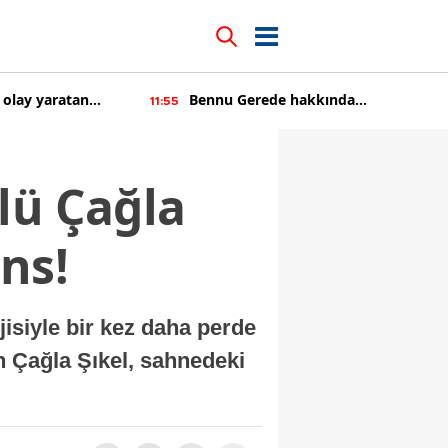
 olay yaratan
Bennu Gerede hakkında
11:55
soruşturma başaltıldı
lü Çağla
ns!
isiyle bir kez daha perde
 Çağla Şıkel, sahnedeki