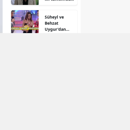
yoğun ilgi
Süheyl ve
Behzat
Uygur'dan
yeni karar
Reytingleri
düşmüştü!
Muhtemel Aşk
final mi
yapıyor?