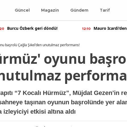
Güncel
Magazin
Gündem
Tarif
Burcu Özberk geri döndü!
Mauro Icardi'den
:20
12:10
paylaşımlar!
unu başrolü Çağla Şıkel'den unutulmaz performans!
Hürmüz' oyunu başro
unutulmaz performa
apıtı “7 Kocalı Hürmüz”, Müjdat Gezen’in rej
ahneye taşınan oyunun başrolünde yer alan
izleyiciyi etkisi altına aldı