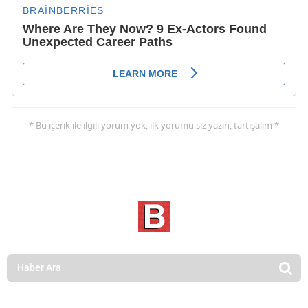
* Bu içerik ile ilgili yorum yok, ilk yorumu siz yazın, tartışalım *