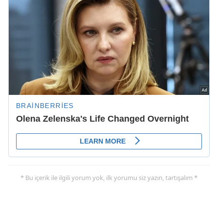
* Bu içerik ile ilgili yorum yok, ilk yorumu siz yazın, tartışalım *