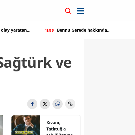
 hakkında
Kıvanç Tatlıtuğ'a teklif üstüne tekl
14:22
şaltıldı
 Sağtürk ve
Kıvanç
Tatlıtuğ'a