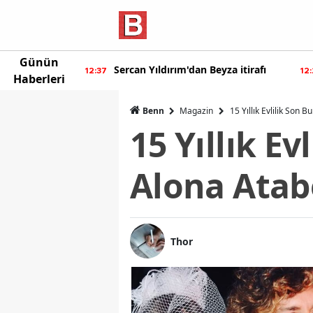
Günün
n Beyza itirafı
Burcu Özberk geri döndü!
12:20
Haberleri
Benn
Magazin
15 Yıllık Evlilik Son 
15 Yıllık E
Alona Atab
Thor