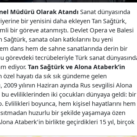
enel Müdürü Olarak Atandı
Sanat dünyasında
riyerine bir yenisini daha ekleyen Tan Sağtürk,
emli bir göreve atanmıştı. Devlet Opera ve Balesi
Sağtürk, sanata olan katkılarını bu yeni
em dans hem de sahne sanatlarında derin bir
 bu görevdeki tecrübeleriyle Türk sanat dünyasınd
am ediyor.
Tan Sağtürk ve Alona Ataberk’in
 özel hayatı da sık sık gündeme gelen
, 2009 yılının Haziran ayında Rus sevgilisi Alona
 bu evliliklerinden iki çocukları dünyaya geldi: bir
eo. Evlilikleri boyunca, hem kişisel hayatlarını hem
nsıtmadan huzurlu bir şekilde yaşamaya özen
lona Ataberk'in birlikte geçirdikleri 15 yıl, birçok