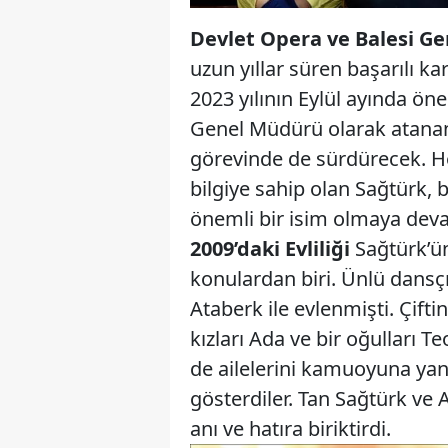
Devlet Opera ve Balesi G
uzun yıllar süren başarılı ka
2023 yılının Eylül ayında ön
Genel Müdürü olarak atanan 
görevinde de sürdürecek. H
bilgiye sahip olan Sağtürk,
önemli bir isim olmaya dev
2009’daki Evliliği
Sağtürk’ün
konulardan biri. Ünlü dansçı
Ataberk ile evlenmişti. Çiftin
kızları Ada ve bir oğulları T
de ailelerini kamuoyuna ya
gösterdiler. Tan Sağtürk ve A
anı ve hatıra biriktirdi.