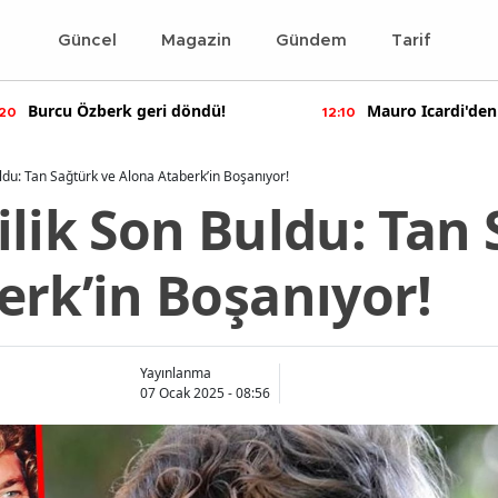
Güncel
Magazin
Gündem
Tarif
Mauro Icardi'den olay yaratan
Bennu Gerede
12:10
11:55
paylaşımlar!
soruşturma ba
Buldu: Tan Sağtürk ve Alona Ataberk’in Boşanıyor!
vlilik Son Buldu: Tan
erk’in Boşanıyor!
Yayınlanma
07 Ocak 2025 - 08:56