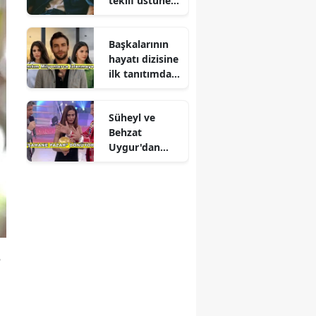
teklif üstüne
teklif
Başkalarının
hayatı dizisine
ilk tanıtımdan
yoğun ilgi
Süheyl ve
Behzat
Uygur'dan
yeni karar
e