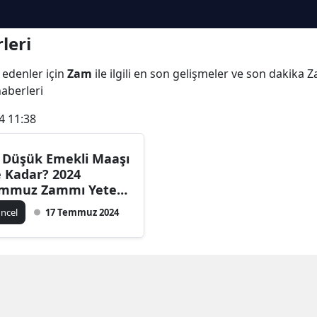
leri
 edenler için
Zam
ile ilgili en son gelişmeler ve son dakika
haberleri
4 11:38
 Düşük Emekli Maaşı
 Kadar? 2024
mmuz Zammı Yeterli
acak mı?
ncel
17 Temmuz 2024