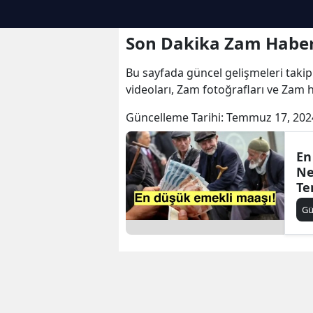
Son Dakika Zam Haber
Bu sayfada güncel gelişmeleri takip
videoları, Zam fotoğrafları ve Zam 
Güncelleme Tarihi:
Temmuz 17, 202
En
Ne
Te
Ol
Gü