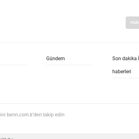
Gündem
Son dakika 
haberleri
i benn.com.tr'den takip edin