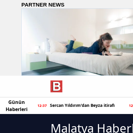
Günün
ur'dan yeni
Sercan Yıldırım'dan Beyza itirafı
12:37
12
Haberleri
Malatya Haberl