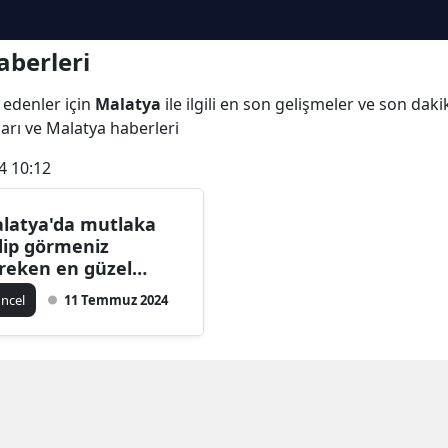
aberleri
 edenler için
Malatya
ile ilgili en son gelişmeler ve son da
ları ve Malatya haberleri
4 10:12
latya'da mutlaka
dip görmeniz
reken en güzel
ngal yapılacak
ncel
11 Temmuz 2024
rler