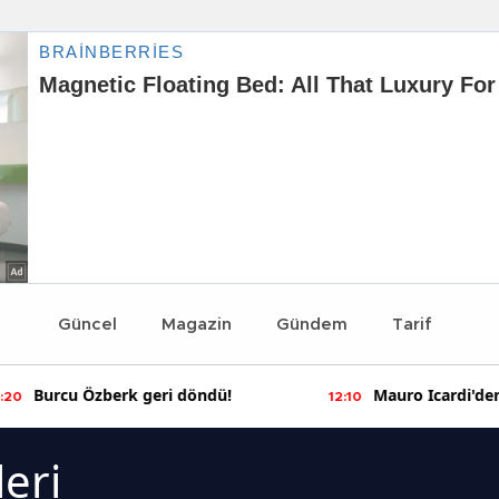
Güncel
Magazin
Gündem
Tarif
Burcu Özberk geri döndü!
Mauro Icardi'den
:20
12:10
paylaşımlar!
eri