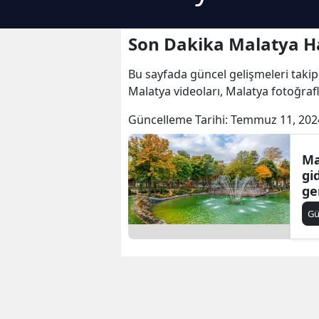
Son Dakika Malatya H
Bu sayfada güncel gelişmeleri takip
Malatya videoları, Malatya fotoğraf
Güncelleme Tarihi:
Temmuz 11, 202
Ma
gi
ge
ma
Gü
ye