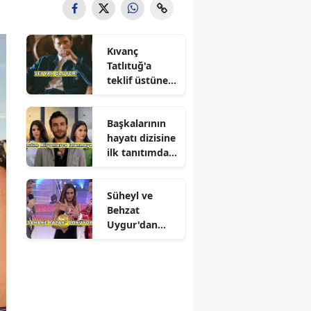
Kıvanç
Tatlıtuğ'a
teklif üstüne
teklif
Başkalarının
hayatı dizisine
ilk tanıtımdan
yoğun ilgi
Süheyl ve
Behzat
Uygur'dan
yeni karar