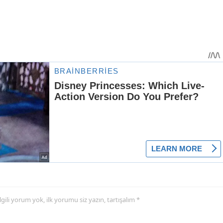
 ilgili yorum yok, ilk yorumu siz yazın, tartışalım *