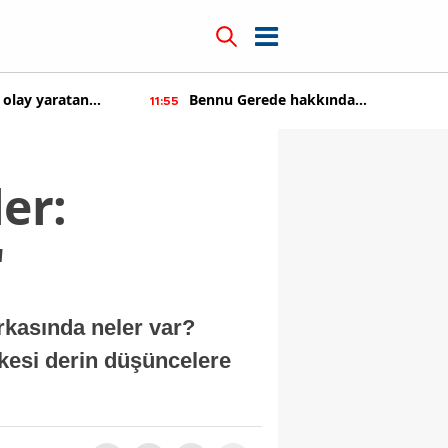
 olay yaratan
Bennu Gerede hakkında
11:55
soruşturma başaltıldı
er:
"
rkasında neler var?
kesi derin düşüncelere