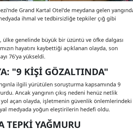
kezi'nde Grand Kartal Otel'de meydana gelen yangınd
 medyada ihmal ve tedbirsizliğe tepkiler çığ gibi
i, ülke genelinde büyük bir üzüntü ve öfke dalgası
ımızın hayatını kaybettiği açıklanan olayda, son
ayı 76'ya yükseldi.
A: "9 KIŞI GÖZALTINDA"
yangınla ilgili yürütülen soruşturma kapsamında 9
uyurdu. Ancak yangının çıkış nedeni henüz netlik
 yol açan olayda, işletmenin güvenlik önlemlerindeki
sosyal medyada yoğun eleştirilerin hedefi oldu.
A TEPKI YAĞMURU