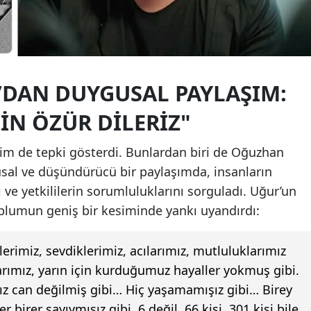
DAN DUYGUSAL PAYLAŞIM:
N ÖZÜR DILERIZ"
sim de tepki gösterdi. Bunlardan biri de Oğuzhan
usal ve düşündürücü bir paylaşımda, insanların
 ve yetkililerin sorumluluklarını sorguladı. Uğur’un
oplumun geniş bir kesiminde yankı uyandırdı:
erimiz, sevdiklerimiz, acılarımız, mutluluklarımız
arımız, yarın için kurduğumuz hayaller yokmuş gibi.
ız can değilmiş gibi… Hiç yaşamamışız gibi… Birey
r birer sayıymışız gibi. 6 değil, 66 kişi, 301 kişi bile