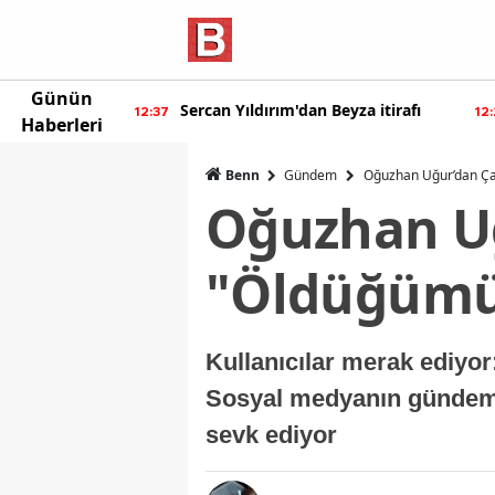
Günün
ur'dan yeni
Sercan Yıldırım'dan Beyza itirafı
12:37
12
Haberleri
Benn
Gündem
Oğuzhan Uğur’dan Çar
Oğuzhan Uğ
"Öldüğümüz
Kullanıcılar merak ediyor
Sosyal medyanın gündemi
sevk ediyor