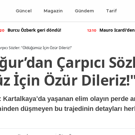
Güncel
Magazin
Gündem
Tarif
Burcu Özberk geri döndü!
Mauro Icardi'den
:20
12:10
paylaşımlar!
pıcı Sözler: "Öldüğümüz İçin Özür Dileriz!"
ur’dan Çarpıcı Sözl
 İçin Özür Dileriz!
: Kartalkaya’da yaşanan elim olayın perde a
nden düşmeyen bu trajedinin detayları her