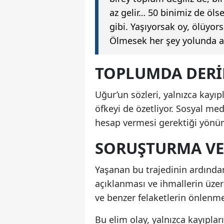
az gelir… 50 binimiz de öls
gibi. Yaşıyorsak oy, ölüyors
Ölmesek her şey yolunda as
TOPLUMDA DERI
Uğur’un sözleri, yalnızca kayı
öfkeyi de özetliyor. Sosyal me
hesap vermesi gerektiği yönünd
SORUŞTURMA VE
Yaşanan bu trajedinin ardından 
açıklanması ve ihmallerin üzer
ve benzer felaketlerin önlenmes
Bu elim olay, yalnızca kayıplar