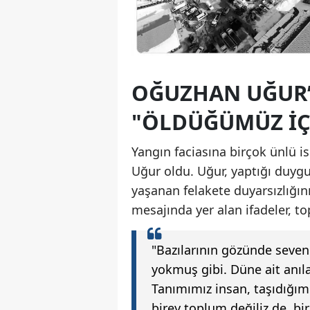
OĞUZHAN UĞUR’
"ÖLDÜĞÜMÜZ İÇI
Yangın faciasına birçok ünlü i
Uğur oldu. Uğur, yaptığı duyg
yaşanan felakete duyarsızlığını
mesajında yer alan ifadeler, t
"Bazılarının gözünde sevenl
yokmuş gibi. Düne ait anıl
Tanımımız insan, taşıdığım
birey toplum değiliz de, bire