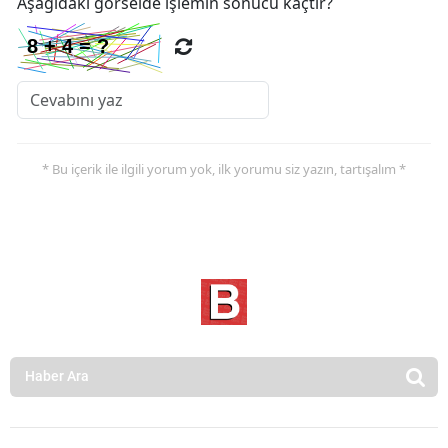
Aşağıdaki görselde işlemin sonucu kaçtır?
* Bu içerik ile ilgili yorum yok, ilk yorumu siz yazın, tartışalım *