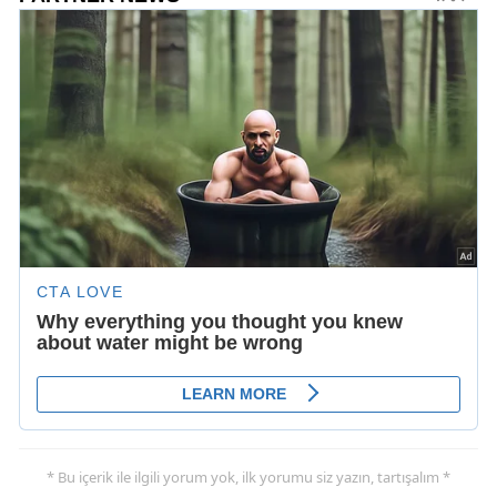
* Bu içerik ile ilgili yorum yok, ilk yorumu siz yazın, tartışalım *