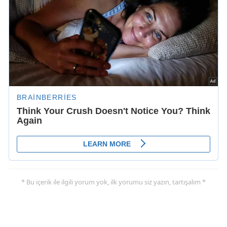
* Bu içerik ile ilgili yorum yok, ilk yorumu siz yazın, tartışalım *