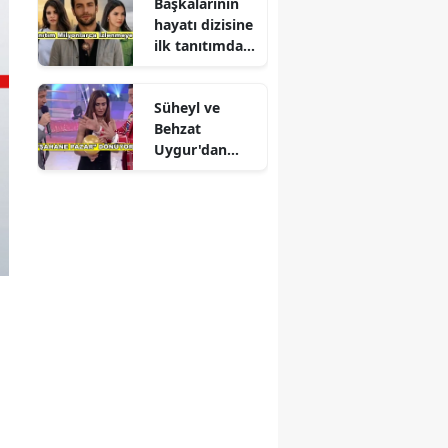
Başkalarının
hayatı dizisine
ilk tanıtımdan
yoğun ilgi
Süheyl ve
Behzat
Uygur'dan
yeni karar