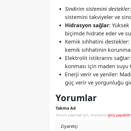
Sindirim sistemini destekler
sistemini takviyeler ve sin
Hidrasyon sağlar
: Yüksek 
biçimde hidrate eder ve su 
Kemik sıhhatini destekler
:
kemik sıhhatinin korunmas
Elektrolit istikrarını sağla
konması için maden suyu t
Enerji verir ve yeniler: M
güç verir ve yorgunluğu gi
Yorumlar
Takma Ad
Yorum yapmak için, isterseniz
giriş yapabilir