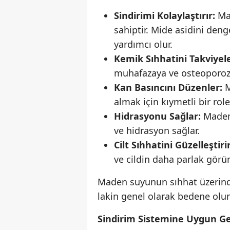
Sindirimi Kolaylaştırır:
Mad
sahiptir. Mide asidini den
yardımcı olur.
Kemik Sıhhatini Takviyele
muhafazaya ve osteoporoz r
Kan Basıncını Düzenler:
M
almak için kıymetli bir role
Hidrasyonu Sağlar:
Maden 
ve hidrasyon sağlar.
Cilt Sıhhatini Güzelleştirir
ve cildin daha parlak gör
Maden suyunun sıhhat üzerindek
lakin genel olarak bedene olum
Sindirim Sistemine Uygun Ge