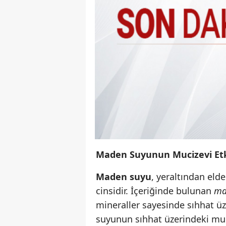
Maden Suyunun Mucizevi Etk
Maden suyu
, yeraltından elde
cinsidir. İçeriğinde bulunan
ma
mineraller sayesinde sıhhat ü
suyunun sıhhat üzerindeki muciz