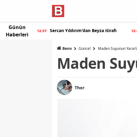
Günün
ur'dan yeni
Sercan Yıldırım'dan Beyza itirafı
12:37
12
Haberleri
Benn
Güncel
Maden Suyunun Yararla
Maden Suyu
Thor