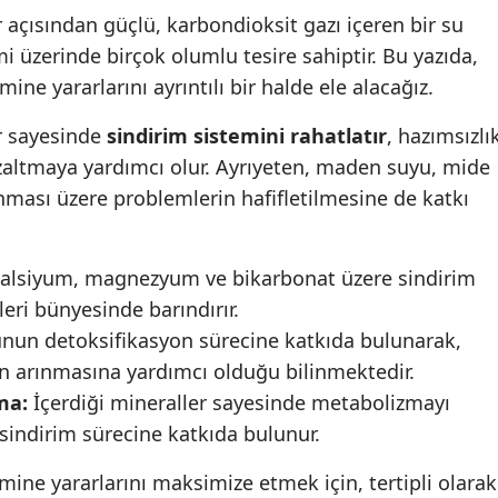
r açısından güçlü, karbondioksit gazı içeren bir su
emi üzerinde birçok olumlu tesire sahiptir. Bu yazıda,
e yararlarını ayrıntılı bir halde ele alacağız.
er sayesinde
sindirim sistemini rahatlatır
,
hazımsızlı
zaltmaya yardımcı olur. Ayrıyeten, maden suyu, mide
nması üzere problemlerin hafifletilmesine de katkı
alsiyum, magnezyum ve bikarbonat üzere sindirim
leri bünyesinde barındırır.
un detoksifikasyon sürecine katkıda bulunarak,
n arınmasına yardımcı olduğu bilinmektedir.
ma:
İçerdiği mineraller sayesinde metabolizmayı
r sindirim sürecine katkıda bulunur.
ne yararlarını maksimize etmek için, tertipli olarak