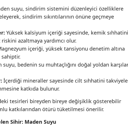
en suyu, sindirim sistemini düzenleyici özelliklere
geleyerek, sindirim sıkıntılarının önüne geçmeye
r:
Yüksek kalsiyum içeriği sayesinde, kemik sıhhatin
iskini azaltmaya yardımcı olur.
agnezyum içeriği, yüksek tansiyonu denetim altına
 sahiptir.
suyu, bedenin su muhtaçlığını doğal yoldan karşıla
:
İçerdiği mineraller sayesinde cilt sıhhatini takviyele
ünmesine katkıda bulunur.
i tesirleri bireyden bireye değişiklik gösterebilir
lu katkılarından ötürü tüketilmesi önerilir.
len Sihir: Maden Suyu