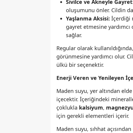
Sivilce ve Akneyle Gayret
oluşumunu önler. Cildin da
Yaşlanma Aksisi:
İçerdiği 
gayret etmesine yardımcı ol
sağlar.
Regular olarak kullanıldığında
görünmesine yardımcı olur. Cilt 
ülkü bir seçenektir.
Enerji Veren ve Yenileyen İ
Maden suyu, yer altından elde 
içecektir. İçeriğindeki minera
çoklukla
kalsiyum
,
magnezy
için gerekli elementleri içerir.
Maden suyu, sıhhat açısından bi