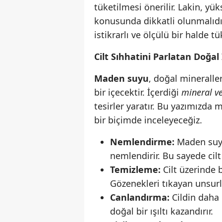
tüketilmesi önerilir. Lakin, yü
konusunda dikkatli olunmalıdır
istikrarlı ve ölçülü bir halde t
Cilt Sıhhatini Parlatan Doğal
Maden suyu
, doğal mineraller
bir içecektir. İçerdiği
mineral v
tesirler yaratır. Bu yazımızda 
bir biçimde inceleyeceğiz.
Nemlendirme:
Maden suyu,
nemlendirir. Bu sayede cilt
Temizleme:
Cilt üzerinde 
Gözenekleri tıkayan unsurla
Canlandırma:
Cildin daha 
doğal bir ışıltı kazandırır.