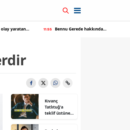
 olay yaratan
Bennu Gerede hakkında
11:55
soruşturma başaltıldı
rdir
Kıvanç
Tatlıtuğ'a
teklif üstüne
teklif