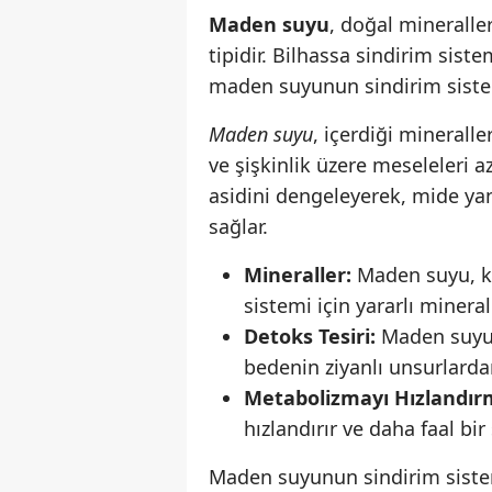
Maden suyu
, doğal mineralle
tipidir. Bilhassa sindirim sist
maden suyunun sindirim sistemin
Maden suyu
, içerdiği minerall
ve
şişkinlik
üzere meseleleri a
asidini dengeleyerek, mide ya
sağlar.
Mineraller:
Maden suyu, k
sistemi için yararlı mineral
Detoks Tesiri:
Maden suyun
bedenin ziyanlı unsurlarda
Metabolizmayı Hızlandır
hızlandırır ve daha faal bi
Maden suyunun sindirim sistemi