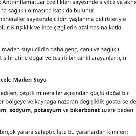
:
Anti-inflamatuar özellikleri sayesinde sivilce ve akn
ha sağlıklı olmasına katkıda bulunur.
mineraller sayesinde cildin yaşlanma belirtileriyle
ur. Kırışıklık ve ince çizgilerin azalmasına katkı
,
maden suyu
cildin daha genç, canlı ve sağlıklı
sıhhatine doğal ve tesirli bir tahlil arayanlar için
çecek: Maden Suyu
edilen, çeşitli mineraller açısından güçlü doğal bir
ller bölgeye ve kaynağa nazaran değişiklik gösterse de
um
,
sodyum
,
potasyum
ve
bikarbonat
üzere beden
rçok yarara sahiptir. İşte bu yararlardan kimileri: