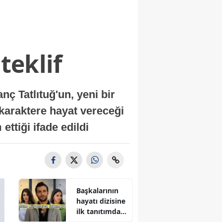
teklif
 Tatlıtuğ'un, yeni bir
 karaktere hayat vereceği
ettiği ifade edildi
Başkalarının
hayatı dizisine
ilk tanıtımdan
yoğun ilgi