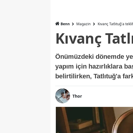
Benn
Magazin
Kıvanç Tatlıtuğ'a tekli
Kıvanç Tatl
Önümüzdeki dönemde yer a
yapım için hazırlıklara b
belirtilirken, Tatlıtuğ'a f
Thor