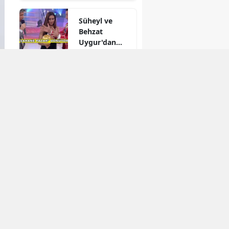
Süheyl ve
Behzat
Uygur'dan
yeni karar
Reytingleri
düşmüştü!
Muhtemel Aşk
final mi
yapıyor?