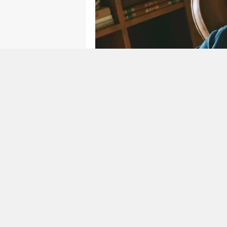
Aşk-ı Memnu", "Kuzey Güney" v
bir izleyici kitlesine ulaşan Kı
başrolünü paylaştığı "Aile" diz
gelen teklifleri değerlendiren 
gelişme yaşandı.