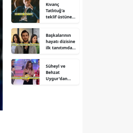
Kıvanç
Tatlıtuğ'a
teklif üstüne
teklif
Başkalarının
hayatı dizisine
ilk tanıtımdan
yoğun ilgi
Süheyl ve
Behzat
Uygur'dan
yeni karar