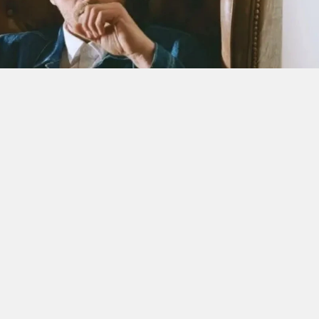
e "Gümüş" gibi projelerdeki performanslarıyla geniş
vanç Tatlıtuğ, son olarak Serenay Sarıkaya ile
isiyle ekranlarda yer almıştı. Bir süredir kendisine
oyuncunun yeni projesiyle ilgili dikkat çeken bir