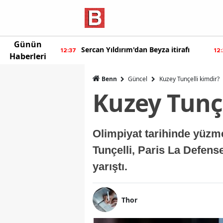
Günün
ur'dan yeni
Sercan Yıldırım'dan Beyza itirafı
12:37
12
Haberleri
Benn
Güncel
Kuzey Tunçelli kimdir?
Kuzey Tunçe
Olimpiyat tarihinde yüzme
Tunçelli, Paris La Defens
yarıştı.
Thor