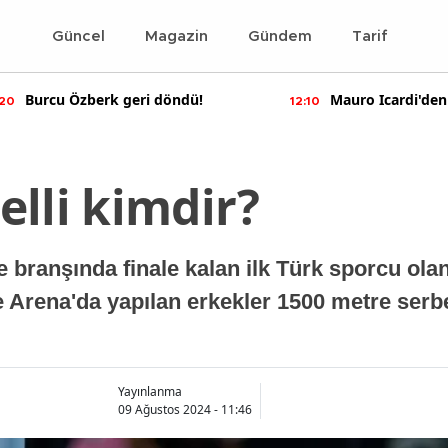
Güncel
Magazin
Gündem
Tarif
Burcu Özberk geri döndü!
Mauro Icardi'den
:20
12:10
paylaşımlar!
lli kimdir?
 branşında finale kalan ilk Türk sporcu ola
e Arena'da yapılan erkekler 1500 metre serbe
Yayınlanma
09 Ağustos 2024 - 11:46