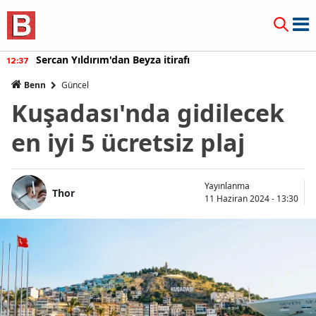
fı
Burcu Özberk geri döndü!
12:20
Benn
Güncel
Kuşadası'nda gidilecek
en iyi 5 ücretsiz plaj
Yayınlanma
Thor
11 Haziran 2024 - 13:30