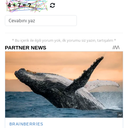
* Bu içerik ile ilgili yorum yok, ilk yorumu siz yazın, tartışalım *