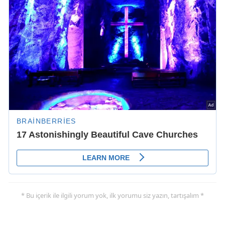
* Bu içerik ile ilgili yorum yok, ilk yorumu siz yazın, tartışalım *