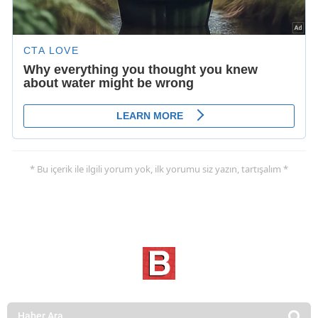
* Bu içerik ile ilgili yorum yok, ilk yorumu siz yazın, tartışalım *