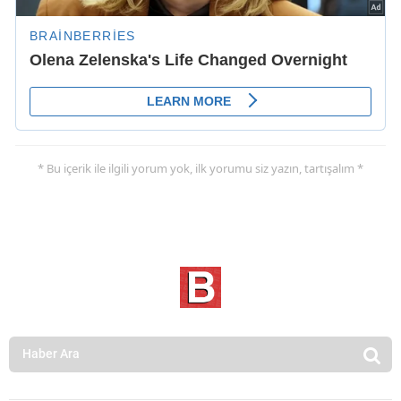
* Bu içerik ile ilgili yorum yok, ilk yorumu siz yazın, tartışalım *