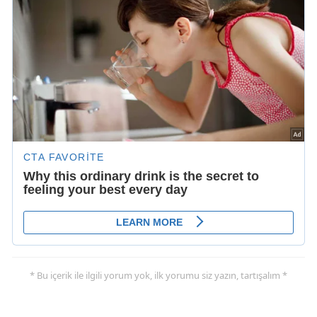
* Bu içerik ile ilgili yorum yok, ilk yorumu siz yazın, tartışalım *