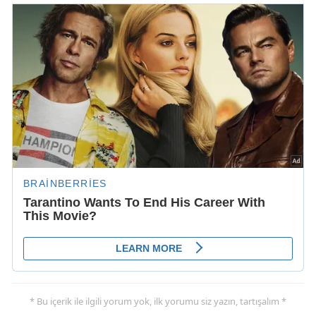
* Bu içerik ile ilgili yorum yok, ilk yorumu siz yazın, tartışalım *