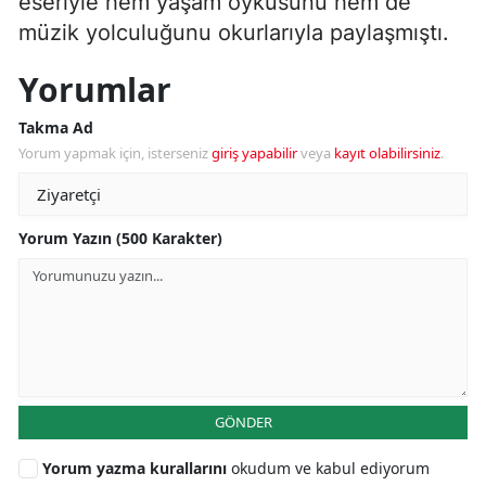
eseriyle hem yaşam öyküsünü hem de
müzik yolculuğunu okurlarıyla paylaşmıştı.
Yorumlar
Takma Ad
Yorum yapmak için, isterseniz
giriş yapabilir
veya
kayıt olabilirsiniz
.
Yorum Yazın (500 Karakter)
GÖNDER
Yorum yazma kurallarını
okudum ve kabul ediyorum