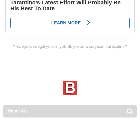
* Bu içerik ile ilgili yorum yok, ilk yorumu siz yazın, tartışalım *