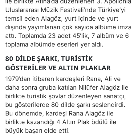
ile birlikte Atina’da düzenlenen 3. Apollonia
Uluslararası Müzik Festivali’nde Türkiye’yi
temsil eden Alagöz, yurt içinde ve yurt
dışında yayımlanan çok sayıda albüme imza
attı. Toplamda 23 adet 45’lik, 7 albüm ve 6
toplama albümde eserleri yer aldı.
80 DILDE ŞARKI, TURISTIK
GÖSTERILER VE ALTIN PLAKLAR
1979’dan itibaren kardeşleri Rana, Ali ve
daha sonra gruba katılan Nilüfer Alagöz ile
birlikte turistik şovlar düzenleyen sanatçı,
bu gösterilerde 80 dilde şarkı seslendirdi.
Bu dönemde, kardeşi Rana Alagöz ile
birlikte kazandığı 4 Altın Plak ödülü ile
büyük başarı elde etti.