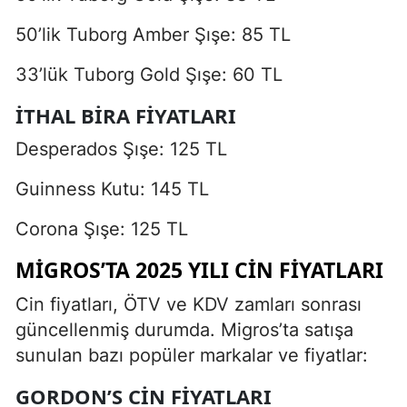
50’lik Tuborg Amber Şışe: 85 TL
33’lük Tuborg Gold Şışe: 60 TL
İTHAL BIRA FIYATLARI
Desperados Şışe: 125 TL
Guinness Kutu: 145 TL
Corona Şışe: 125 TL
MIGROS’TA 2025 YILI CIN FIYATLARI
Cin fiyatları, ÖTV ve KDV zamları sonrası
güncellenmiş durumda. Migros’ta satışa
sunulan bazı popüler markalar ve fiyatlar:
GORDON’S CIN FIYATLARI