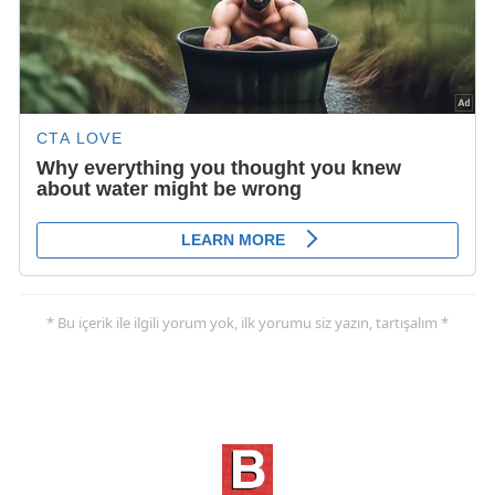
* Bu içerik ile ilgili yorum yok, ilk yorumu siz yazın, tartışalım *