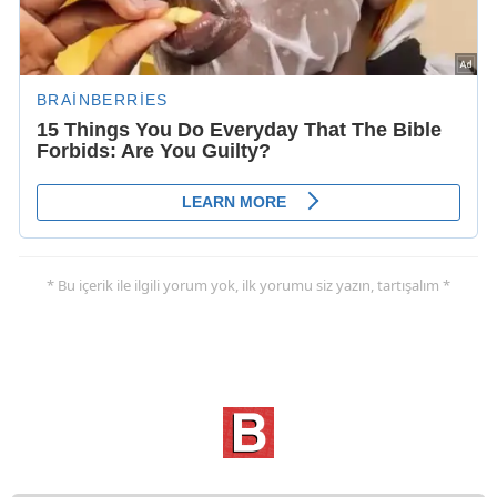
* Bu içerik ile ilgili yorum yok, ilk yorumu siz yazın, tartışalım *