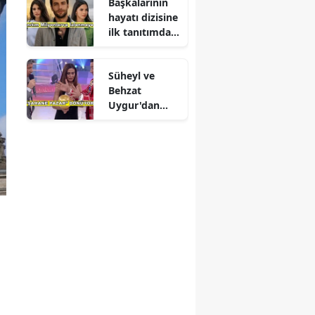
Başkalarının
hayatı dizisine
ilk tanıtımdan
yoğun ilgi
Süheyl ve
Behzat
Uygur'dan
yeni karar