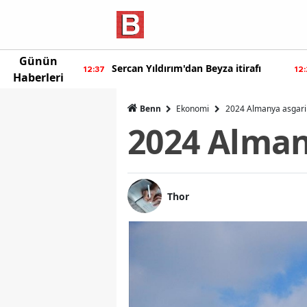
Günün
dan yeni
Sercan Yıldırım'dan Beyza itirafı
12:37
12:20
Haberleri
Benn
Ekonomi
2024 Almanya asgari 
2024 Alman
Thor