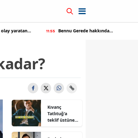
ay yaratan
Bennu Gerede hakkında
11:55
1
soruşturma başaltıldı
kadar?
Kıvanç
Tatlıtuğ'a
teklif üstüne
teklif